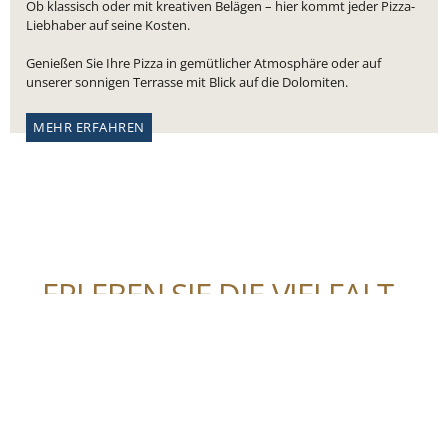
Ob klassisch oder mit kreativen Belägen – hier kommt jeder Pizza-
Liebhaber auf seine Kosten.
Genießen Sie Ihre Pizza in gemütlicher Atmosphäre oder auf
unserer sonnigen Terrasse mit Blick auf die Dolomiten.
MEHR ERFAHREN
ERLEBEN SIE DIE VIELFALT
DER DOLOMITEN
Aktivitäten und Umgebung
Das Antermont am Karerpass ist ein idealer Ausgangspunkt für
zahlreiche Aktivitäten in den Dolomiten.
Wanderwege, Skipisten und Mountainbike-Routen rund um