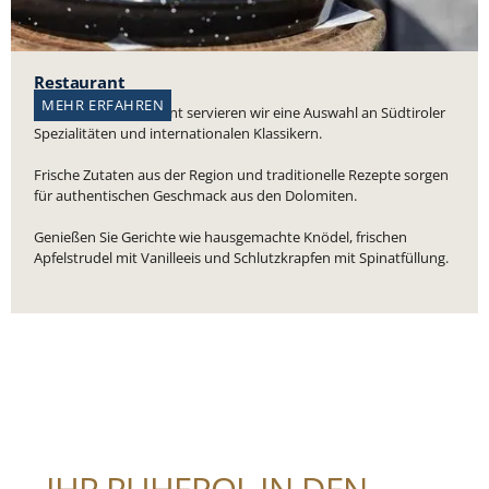
Restaurant
MEHR ERFAHREN
In unserem Restaurant servieren wir eine Auswahl an Südtiroler
Spezialitäten und internationalen Klassikern.
Frische Zutaten aus der Region und traditionelle Rezepte sorgen
für authentischen Geschmack aus den Dolomiten.
Genießen Sie Gerichte wie hausgemachte Knödel, frischen
Apfelstrudel mit Vanilleeis und Schlutzkrapfen mit Spinatfüllung.
IHR RUHEPOL IN DEN